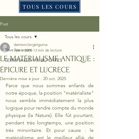
TOUS LES COURS
Post
Tous les cours
damienclergetgurna
Tous les cours
3 janv. 2025
13 min de lecture
LE MATÉRIALISME ANTIQUE :
TERMINALES/ HK BL/ CAPES
ÉPICURE ET LUCRECE
Dernière mise à jour :
20 oct. 2025
Parce que nous sommes enfants de 
notre époque, la position "matérialiste" 
nous semble immédiatement la plus 
logique pour rendre compte du monde 
physique (la Nature). Elle fût pourtant, 
pendant très longtemps, une position 
très minoritaire. Et pour cause : le 
matérialisme est le meilleur allié de 