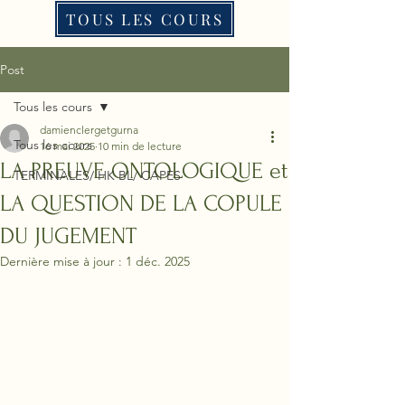
TOUS LES COURS
Post
Tous les cours
damienclergetgurna
Tous les cours
16 mai 2025
10 min de lecture
LA PREUVE ONTOLOGIQUE et
TERMINALES/ HK BL/ CAPES
LA QUESTION DE LA COPULE
DU JUGEMENT
Dernière mise à jour :
1 déc. 2025