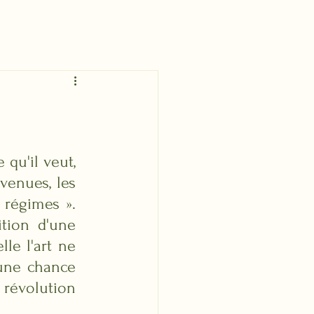
qu'il veut, 
venues, les 
 régimes ». 
tion d'une 
le l'art ne 
une chance 
 révolution 