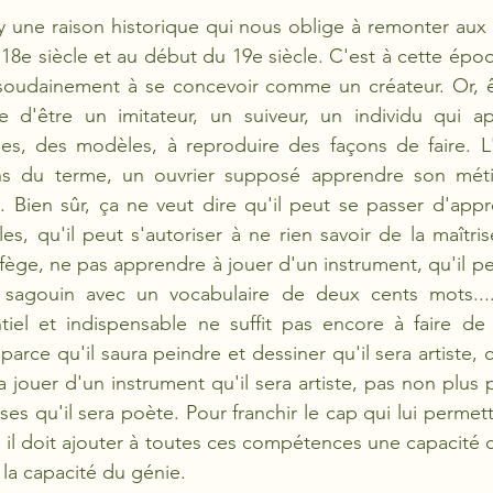
l y une raison historique qui nous oblige à remonter aux o
 18e siècle et au début du 19e siècle. C'est à cette époq
soudainement à se concevoir comme un créateur. Or, êt
re d'être un imitateur, un suiveur, un individu qui ap
es, des modèles, à reproduire des façons de faire. L'a
ns du terme, un ouvrier supposé apprendre son méti
Bien sûr, ça ne veut dire qu'il peut se passer d'appr
es, qu'il peut s'autoriser à ne rien savoir de la maîtri
lfège, ne pas apprendre à jouer d'un instrument, qu'il pe
sagouin avec un vocabulaire de deux cents mots....
iel et indispensable ne suffit pas encore à faire de l
 parce qu'il saura peindre et dessiner qu'il sera artiste, 
a jouer d'un instrument qu'il sera artiste, pas non plus p
ses qu'il sera poète. Pour franchir le cap qui lui permet
e, il doit ajouter à toutes ces compétences une capacité cr
 la capacité du génie.