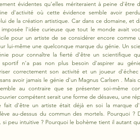
lement évidentes qu'elles mériteraient à peine d'être dit
ne d'activité où cette évidence semble avoir perdu
elui de la création artistique. Car dans ce domaine, et 
t imposée l'idée curieuse que tout le monde avait voca
ficile pour un artiste de se considérer encore comme un 
ur lui-même une quelconque marque du génie. Un scient
nie pour connaître la fierté d'être un scientifique qu
Un sportif n'a pas non plus besoin d'aspirer au génie
iser correctement son activité et un joueur d'échec 
 sans avoir jamais le génie d'un Magnus Carlsen . Mais 
 semble au contraire que se présenter soi-même com
ouvrier compétent serait une forme de désaveu, une répu
fait d'être un artiste était déjà en soi la marque d'u
lève au-dessus du commun des mortels. Pourquoi ? D'
si peu intuitive ? Pourquoi le bohème tient il autant qu