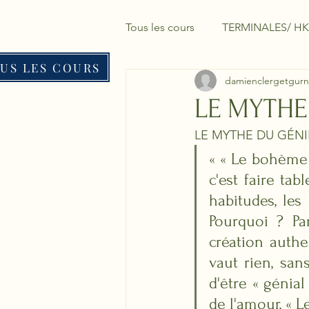
Tous les cours
TERMINALES/ HK
US LES COURS
damienclergetgurn
LE MYTHE
LE MYTHE DU GÉN
« « Le bohème e
c'est faire tab
habitudes, les 
Pourquoi ? Pa
création authe
vaut rien, san
d'être « génial
de l'amour, « L