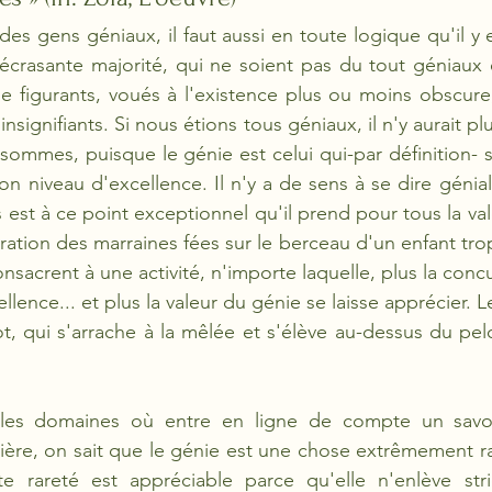
 des gens géniaux, il faut aussi en toute logique qu'il y
écrasante majorité, qui ne soient pas du tout géniaux e
e figurants, voués à l'existence plus ou moins obscure
nsignifiants. Si nous étions tous géniaux, il n'y aurait pl
sommes, puisque le génie est celui qui-par définition-
on niveau d'excellence. Il n'y a de sens à se dire génial 
st à ce point exceptionnel qu'il prend pour tous la val
ration des marraines fées sur le berceau d'un enfant trop 
nsacrent à une activité, n'importe laquelle, plus la conc
llence... et plus la valeur du génie se laisse apprécier. Le
ot, qui s'arrache à la mêlée et s'élève au-dessus du p
 les domaines où entre en ligne de compte un savoi
ère, on sait que le génie est une chose extrêmement rar
 rareté est appréciable parce qu'elle n'enlève stri