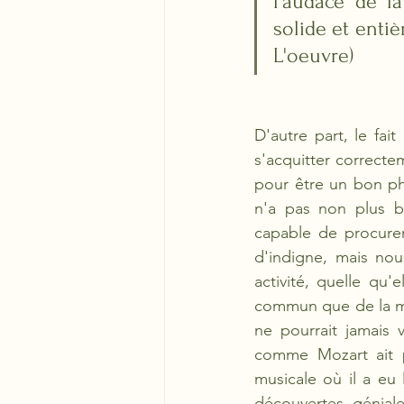
l'audace de la
solide et entièr
L'oeuvre)
D'autre part, le fa
s'acquitter correcte
pour être un bon phy
n'a pas non plus b
capable de procurer
d'indigne, mais nou
activité, quelle qu
commun que de la maî
ne pourrait jamais 
comme Mozart ait pu 
musicale où il a eu 
découvertes géniale