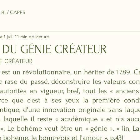
 BL/ CAPES
a
1 juil.
11 min de lecture
 DU GÉNIE CRÉATEUR
IE CRÉATEUR
st un révolutionnaire, un hériter de 1789. Ce 
le rase du passé, déconstruire les valeurs con
autorités en vigueur, bref, tout les « anciens
rce que c'est à ses yeux la première condi
ntique, d'une innovation originale sans laquel
s laquelle il reste « académique » et n'a auc
 ». Le bohème veut être un « génie ». » (in, La
e bohème, le bourgeois et l'amour », p.43)