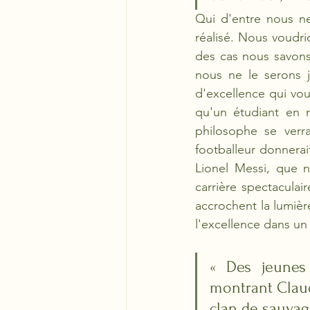
Qui d'entre nous ne
réalisé. Nous voudri
des cas nous savons
nous ne le serons j
d'excellence qui vou
qu'un étudiant en m
philosophe se verra
footballeur donnerai
Lionel Messi, que n
carrière spectaculair
accrochent la lumièr
l'excellence dans un
« Des jeunes 
montrant Claud
clan de sauvage