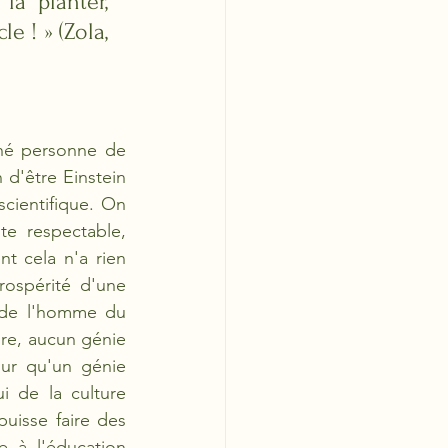
la planter, 
e ! » (Zola, 
hé personne de 
d'être Einstein 
cientifique. On 
e respectable, 
 cela n'a rien 
ospérité d'une 
 de l'homme du 
re, aucun génie 
ur qu'un génie 
i de la culture 
uisse faire des 
 à l'éducation 