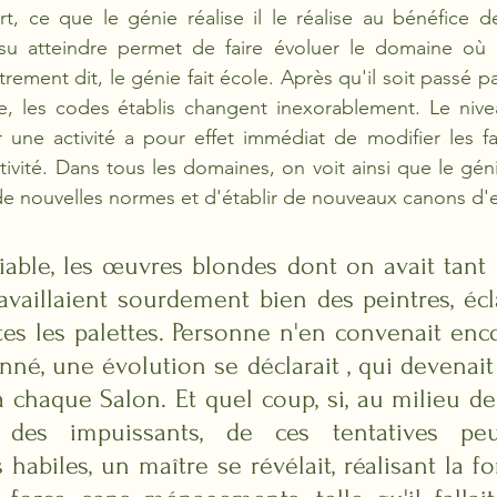
t, ce que le génie réalise il le réalise au bénéfice d
a su atteindre permet de faire évoluer le domaine où i
trement dit, le génie fait école. Après qu'il soit passé par
re, les codes établis changent inexorablement. Le nive
r une activité a pour effet immédiat de modifier les fa
tivité. Dans tous les domaines, on voit ainsi que le géni
de nouvelles normes et d'établir de nouveaux canons d'e
niable, les œuvres blondes dont on avait tant 
availlaient sourdement bien des peintres, écla
es les palettes. Personne n'en convenait encor
nné, une évolution se déclarait , qui devenait
à chaque Salon. Et quel coup, si, au milieu de
s des impuissants, de ces tentatives peu
habiles, un maître se révélait, réalisant la f