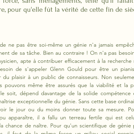
 force, sans ménagements, telle qu'il fallait 
e, pour qu'elle fût la vérité de cette fin de siècl
it de ne pas être soi-même un génie n'a jamais empêc
ment de sa tâche. Bien au contraire ! On n'a pas besoin 
sicien, apte à contribuer efficacement à la recherche s
esoin de s'appeler Glenn Gould pour être un pianist
 du plaisir à un public de connaisseurs. Non seulement
s pouvons même être assurés que la viabilité et la pr
'elle soit, dépend davantage de la solide compétence
trise exceptionnelle du génie. Sans cette base ordinai
voir le jour ou du moins donner toute sa mesure. Po
apparaître, il a fallu un terreau fertile qui est celu
la chance de naître. Pour qu'un scientifique de génie p
s, il faut de la même façon un milieu social propice