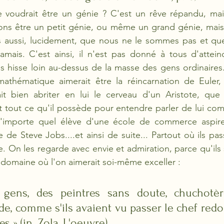
 voudrait être un génie ? C'est un rêve répandu, mais
ons être un petit génie, ou même un grand génie, mais 
 aussi, lucidement, que nous ne le sommes pas et qu
amais. C'est ainsi, il n'est pas donné à tous d'attein
s hisse loin au-dessus de la masse des gens ordinaires.
athématique aimerait être la réincarnation de Euler, 
it bien abriter en lui le cerveau d'un Aristote, que 
t tout ce qu'il possède pour entendre parler de lui co
'importe quel élève d'une école de commerce aspire 
e de Steve Jobs....et ainsi de suite... Partout où ils pas
e. On les regarde avec envie et admiration, parce qu'ils 
 domaine où l'on aimerait soi-même exceller : 
gens, des peintres sans doute, chuchotèr
e, comme s'ils avaient vu passer le chef redou
s » (in. Zola, L'oeuvre)