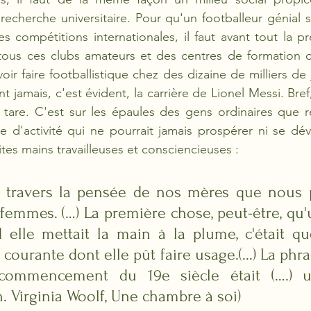
la recherche universitaire. Pour qu'un footballeur génial
compétitions internationales, il faut avant tout la pr
 tous ces clubs amateurs et des centres de formation q
oir faire footballistique chez des dizaine de milliers de 
t jamais, c'est évident, la carrière de Lionel Messi. Bref
tare. C'est sur les épaules des gens ordinaires que rep
 d'activité qui ne pourrait jamais prospérer ni se dév
tes mains travailleuses et consciencieuses : 
à travers la pensée de nos mères que nous p
emmes. (…) La première chose, peut-être, qu
 elle mettait la main à la plume, c'était que 
ourante dont elle pût faire usage.(...) La phras
commencement du 19e siècle était (….) u
n. Virginia Woolf, Une chambre à soi)