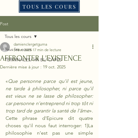
TOUS LES COURS
Post
Tous les cours
damienclergetgurna
Tous les cours
5 févr. 2025
17 min de lecture
AFFRONTER L'EXISTENCE
TERMINALES/ HK BL/ CAPES
Dernière mise à jour :
19 oct. 2025
«
Que personne parce qu'il est jeune, 
ne tarde à philosopher, ni parce qu'il 
est vieux ne se lasse de philosopher: 
car personne n'entreprend ni trop tôt ni 
trop tard de garantir la santé de l'âme
». 
Cette phrase d'Epicure dit quatre 
choses qu'il nous faut interroger: 1)La 
philosophie n'est pas une simple 