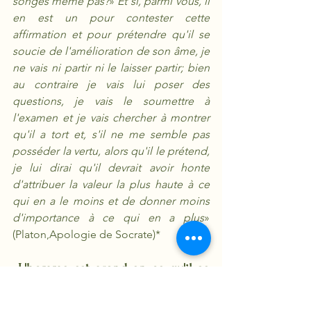
songes même pas?
» 
Et si, parmi vous, il 
en est un pour contester cette 
affirmation et pour prétendre qu'il se 
soucie de l'amélioration de son âme, je 
ne vais ni partir ni le laisser partir; bien 
au contraire je vais lui poser des 
questions, je vais le soumettre à 
l'examen et je vais chercher à montrer 
qu'il a tort et, s'il ne me semble pas 
posséder la vertu, alors qu'il le prétend, 
je lui dirai qu'il devrait avoir honte 
d'attribuer la valeur la plus haute à ce 
qui en a le moins et de donner moins 
d'importance à ce qui en a plus
» 
(Platon,Apologie de Socrate)*
«L'homme est grand en ce qu'il se 
sait misérable» : Pascal
Socrate tient ce discours durant son 