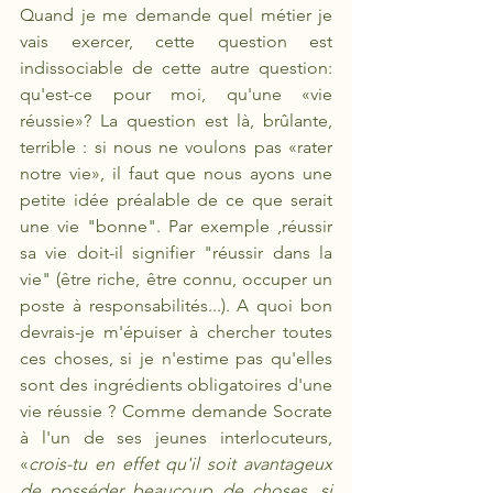
Quand je me demande quel métier je 
vais exercer, cette question est 
indissociable de cette autre question: 
qu'est-ce pour moi, qu'une «vie 
réussie»? La question est là, brûlante, 
terrible : si nous ne voulons pas «rater 
notre vie», il faut que nous ayons une 
petite idée préalable de ce que serait 
une vie "bonne". Par exemple ,réussir 
sa vie doit-il signifier "réussir dans la 
vie" (être riche, être connu, occuper un 
poste à responsabilités...). A quoi bon 
devrais-je m'épuiser à chercher toutes 
ces choses, si je n'estime pas qu'elles 
sont des ingrédients obligatoires d'une 
vie réussie ? Comme demande Socrate 
à l'un de ses jeunes interlocuteurs, 
«
crois-tu en effet qu'il soit avantageux 
de posséder beaucoup de choses, si 