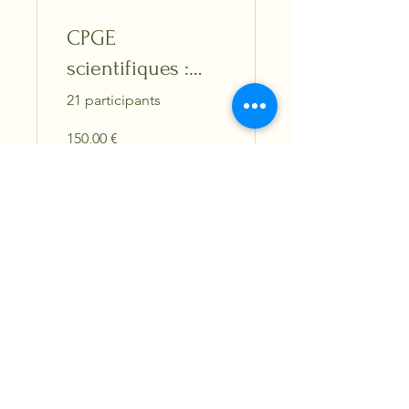
CPGE
scientifiques :
préparation à
21 participants
l'épreuve de
150,00 €
français-
philosophie
Voir les détails
(Version payante)