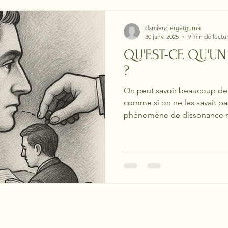
damienclergetgurna
30 janv. 2025
9 min de lectu
QU'EST-CE QU'UN 
?
On peut savoir beaucoup de 
comme si on ne les savait p
phénomène de dissonance m