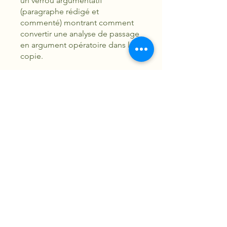
un verrou argumentatif
(paragraphe rédigé et
commenté) montrant comment
convertir une analyse de passage
en argument opératoire dans la
copie.
Au terme du parcours, l’étudiant
dispose d’une carte du thème,
d’un corpus précis et exploitable
et d’une méthode éprouvée pour
traiter tout sujet portant sur «
juger » avec rigueur et assurance.
Vous pouvez également rejoindre
ce programme via l'appli mobile.
Aller sur l'appli