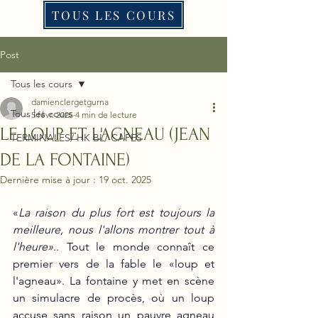
TOUS LES COURS
Post
Tous les cours
damienclergetgurna
Tous les cours
5 févr. 2025
4 min de lecture
LE LOUP ET L'AGNEAU (JEAN
TERMINALES/ HK BL/ CAPES
DE LA FONTAINE)
Dernière mise à jour :
19 oct. 2025
«
La raison du plus fort est toujours la 
meilleure, nous l'allons montrer tout à 
l'heure»
.. Tout le monde connaît ce 
premier vers de la fable le «loup et 
l'agneau». La fontaine y met en scène 
un simulacre de procès, où un loup 
accuse sans raison un pauvre agneau 