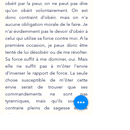
obéit par la peur, on ne peut pas dire 
qu'on obéit volontairement. On est 
donc contraint d'obéir, mais on n'a 
aucune obligation morale de le faire. Je 
n'ai évidemment pas le devoir d'obéir à 
celui qui utilise sa force contre moi. A la 
première occasion, je peux donc être 
tenté de lui désobéir ou de me révolter. 
Sa force suffit à me dominer, oui. Mais 
elle ne suffit pas à m'ôter l'envie 
d'inverser le rapport de force. La seule 
chose susceptible de m'ôter cette 
envie serait de trouver que ses 
commandements ne sont pas 
tyranniques, mais qu'ils sont au 
contraire pleins de sagesse et de 
raison.
En ce sens, il y a bien une raison du 