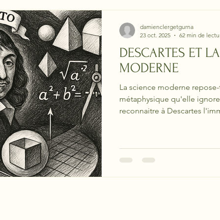
damienclergetgurna
23 oct. 2025
62 min de lectu
DESCARTES ET LA
MODERNE
La science moderne repose-t
métaphysique qu'elle ignore 
reconnaitre à Descartes l'im
jour ces présupposés métaph
savoir scientifique n'aurait 
Ouvrons le débat