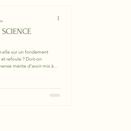
re
 SCIENCE
-elle sur un fondement
et refoule ? Doit-on
mense mérite d'avoir mis à
ysiques sans lesquels le
aucune espèce d'autorité ?