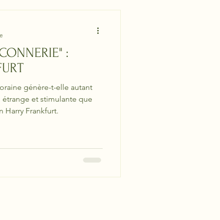
re
CONNERIE" :
FURT
aine génère-t-elle autant
n étrange et stimulante que
 Harry Frankfurt.