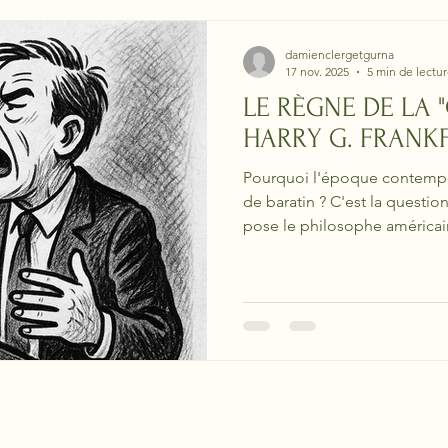
damienclergetgurna
17 nov. 2025
5 min de lectu
LE RÈGNE DE LA "
HARRY G. FRANK
Pourquoi l'époque contempor
de baratin ? C'est la questio
pose le philosophe américain