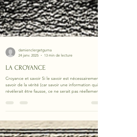
damienclergetgurna
24 janv. 2025
13 min de lecture
LA CROYANCE
Croyance et savoir Si le savoir est nécessairement
savoir de la vérité (car savoir une information qui se
révélerait être fausse, ce ne serait pas réellement
savoir), il s'en faut de beaucoup qu'une croyance
soit, elle, systématiquement fausse. On peut
parfaitement croire une chose qui s'avère être
vraie. Ce qui distingue le savoir de la croyance
n'est donc pas le partage entre le vrai et le faux.