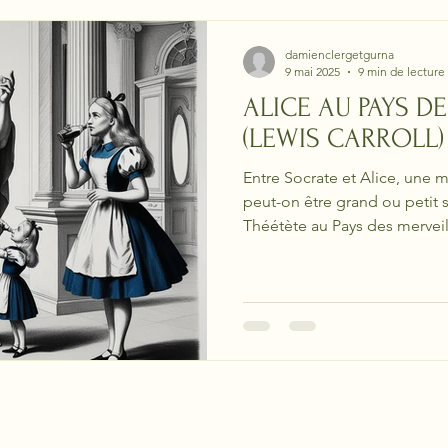
damienclergetgurna
9 mai 2025
9 min de lecture
ALICE AU PAYS D
(LEWIS CARROLL)
Entre Socrate et Alice, un
peut-on être grand ou petit 
Théétète au Pays des merveille
nos jugements et l’instabilit