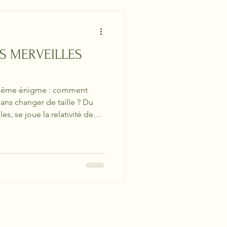
ES MERVEILLES
e même énigme : comment
sans changer de taille ? Du
s, se joue la relativité de
é du sens des mots.