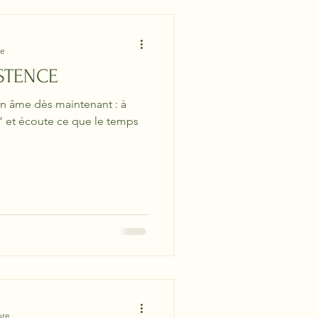
re
STENCE
on âme dès maintenant : à
n” et écoute ce que le temps
ure