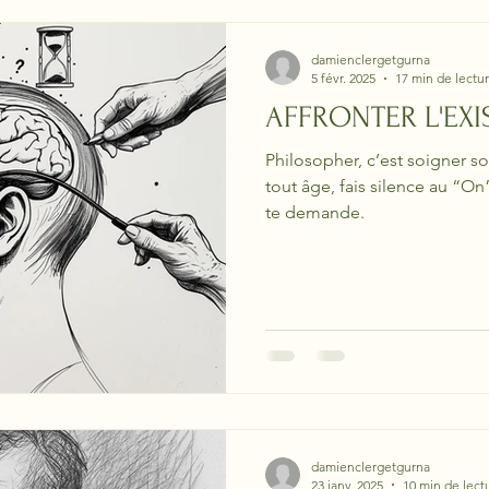
damienclergetgurna
5 févr. 2025
17 min de lectu
AFFRONTER L'EXI
Philosopher, c’est soigner s
tout âge, fais silence au “O
te demande.
damienclergetgurna
23 janv. 2025
10 min de lect