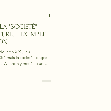
e
LA "SOCIÉTÉ"
TURE: L'EXEMPLE
TON
 la fin XIXᵉ, la «
ité mais la société: usages,
nt. Wharton y met à nu un
ent spectacle — et où
é sous surveillance.