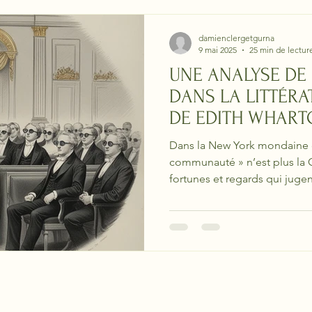
damienclergetgurna
9 mai 2025
25 min de lectur
UNE ANALYSE DE 
DANS LA LITTÉRA
DE EDITH WHAR
Dans la New York mondaine de
communauté » n’est plus la C
fortunes et regards qui juge
ordre social où le privé devi
l’individu cherche une libert