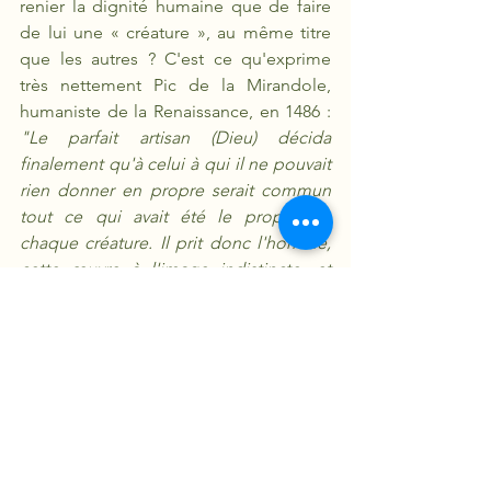
renier la dignité humaine que de faire 
de lui une « créature », au même titre 
que les autres ? C'est ce qu'exprime 
très nettement Pic de la Mirandole, 
humaniste de la Renaissance, en 1486 : 
"Le parfait artisan (Dieu) décida 
finalement qu'à celui à qui il ne pouvait 
rien donner en propre serait commun 
tout ce qui avait été le propre de 
chaque créature. Il prit donc l'homme, 
cette œuvre à l'image indistincte, et 
l'ayant placé au milieu du monde, il lui 
parla ainsi : "Je ne t'ai donné ni place 
déterminée, ni visage propre, ni don 
particulier, ô Adam, afin que ta place, 
ton visage et tes dons, tu les veuilles, 
les conquiers et les possèdes par toi-
même. La nature enferme d'autres 
espèces en des lois par moi établies. 