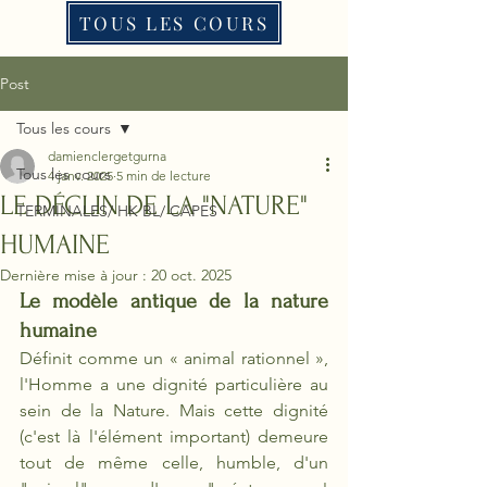
TOUS LES COURS
Post
Tous les cours
damienclergetgurna
Tous les cours
4 janv. 2025
5 min de lecture
LE DÉCLIN DE LA "NATURE"
TERMINALES/ HK BL/ CAPES
HUMAINE
Dernière mise à jour :
20 oct. 2025
Le modèle antique de la nature 
humaine
Définit comme un « animal rationnel », 
l'Homme a une dignité particulière au 
sein de la Nature. Mais cette dignité 
(c'est là l'élément important) demeure 
tout de même celle, humble, d'un 