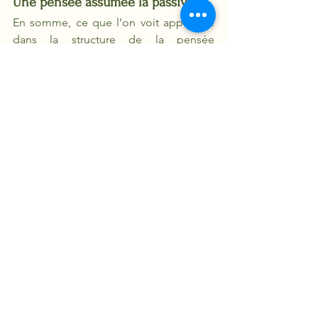
Une pensée assumée la passivité
En somme, ce que l’on voit apparaître 
dans la structure de la pensée 
mythique, c’est la logique même de la 
pensée religieuse. Car qu’est-ce que la 
religion sinon un système de croyances 
et de pratiques qui fondent notre 
existence sur le respect d’un ordre 
suprahumain, reçu et donc passivement 
assumé ? La liberté angoissante qui se 
manifeste dans la prise de conscience 
existentielle est aussitôt conjurée par 
un mode d’emploi existentiel qui la 
précède et auquel elle n’a plus qu’à se 
soumettre docilement. C’est ce choix 
de l’hétéronomie (la volonté pour 
l’homme de recevoir des normes 
(nomoi
) de l’extérieur 
(hétéro
)) contre 
l’autonomie (la volonté d’être la source 