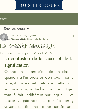
TOUS LES COURS
Post
Tous les cours
damienclergetgurna
Tous les cours
30 déc. 2024
9 min de lecture
LA PENSÉE MAGIQUE
TERMINALES/ HK BL/ CAPES
Dernière mise à jour :
20 oct. 2025
La confusion de la cause et de la 
signification
Quand un enfant s'ennuie en classe, 
quand il a l'impression de n'avoir rien à 
faire, il porte quelquefois son attention 
sur une simple tâche d'encre. Objet 
tout à fait indifférent sur lequel il va 
laisser vagabonder sa pensée, en y 
voyant tantôt une forme tantôt une 