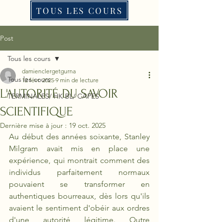
TOUS LES COURS
Post
Tous les cours
damienclergetgurna
Tous les cours
12 févr. 2025
9 min de lecture
L'AUTORITÉ DU SAVOIR
TERMINALES/ HK BL/ CAPES
SCIENTIFIQUE
Dernière mise à jour :
19 oct. 2025
Au début des années soixante, Stanley 
Milgram avait mis en place une 
expérience, qui montrait comment des 
individus parfaitement normaux 
pouvaient se transformer en 
authentiques bourreaux, dès lors qu'ils 
avaient le sentiment d'obéir aux ordres 
d'une autorité légitime. Outre 