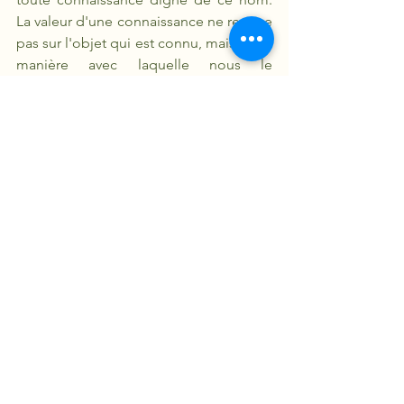
La valeur d'une connaissance ne repose 
pas sur l'objet qui est connu, mais sur la 
manière avec laquelle nous le 
connaissons. Pour le dire plus 
simplement et comme l'a montré 
Galilée : mieux vaut avoir des certitudes 
sur des choses secondaires (comme la 
vitesse de chute d'un corps) que des 
incertitudes sur des choses importantes 
(comme l'existence de Dieu). 
Contrairement à ce que les 
philosophes avaient pu penser, la valeur 
d'une connaissance ne dépend pas de 
la dignité de l'objet qui est connu. A ce 
compte, la théologie représenterait, 
ainsi qu'on le pensait au Moyen-Âge, le 
savoir le plus élevé. En réalité, la valeur 
d'une connaissance dépend de son 