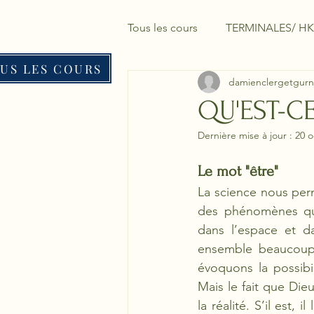
Tous les cours
TERMINALES/ HK
US LES COURS
damienclergetgurn
QU'EST-C
Dernière mise à jour :
20 o
Le mot "être"
La science nous perm
des phénomènes qui 
dans l’espace et d
ensemble beaucoup 
évoquons la possibil
Mais le fait que Dieu
la réalité. S’il est,