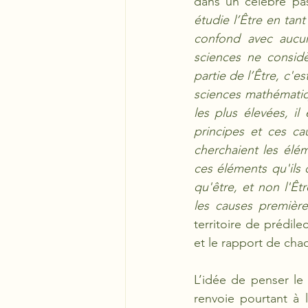
dans un célèbre pa
étudie l’Être en tant
confond avec aucun
sciences ne considè
partie de l’Être, c'es
sciences mathématiqu
les plus élevées, il
principes et ces ca
cherchaient les élém
ces éléments qu'ils 
qu'être, et non l'Ê
les causes première
territoire de prédile
et le rapport de chaq
L’idée de penser le
renvoie pourtant à l