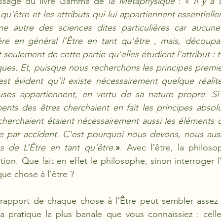
ssage du livre Gamma de 
la Métaphysique
 : «
 Il y a 
 qu'être et les attributs qui lui appartiennent essentielle
e autre des sciences dites particulières car aucune
re en général l’Être en tant qu'être , mais, découpan
t seulement de cette partie qu'elles étudient l'attribut : t
es. Et, puisque nous recherchons les principes premier
 est évident qu'il existe nécessairement quelque réalité
uses appartiennent, en vertu de sa nature propre. Si
ents des êtres cherchaient en fait les principes absol
cherchaient étaient nécessairement aussi les éléments de
tre par accident. C'est pourquoi nous devons, nous aus
s de L’Être en tant qu'être
.
»
. Avec l’être, la philos
ction. Que fait en effet le philosophe, sinon interroger l
ue chose à l’être ? 
 rapport de chaque chose à l’Être peut sembler assez n
a pratique la plus banale que vous connaissiez : celle