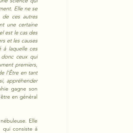
une science qui 
ment. Elle ne se 
 de ces autres 
t une certaine 
el est le cas des 
s et les causes 
 à laquelle ces 
 donc ceux qui 
ument premiers, 
 l’Être en tant 
si, appréhender 
ophie gagne son 
’être en général 
ébuleuse. Elle 
 qui consiste à 