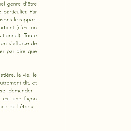
el genre d’être 
particulier. Par 
sons le rapport 
tient (c’est un 
ationnel). Toute 
'on s'efforce de 
r par dire que 
ère, la vie, le 
utrement dit, et 
se demander : 
 est une façon 
continuelle d'interroger l'être des choses, et la philosophie est donc « science de l'être » : 