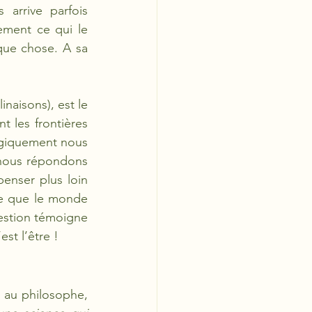
arrive parfois 
ement ce qui le 
que chose. A sa 
naisons), est le 
 les frontières 
giquement nous 
 nous répondons 
enser plus loin 
de que le monde 
estion témoigne 
st l’être !
 au philosophe, 