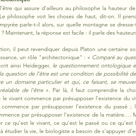
l’être qui assure d’ailleurs au philosophe la hauteur de
Le philosophe voit les choses de haut, dit-on. Il prend
mpyrée parle-t-il alors, sur quelle montagne se dresse-t-
? Maintenant, la réponse est facile : il parle des hauteurs
ition, il peut revendiquer depuis Platon une certaine so
issance, un rôle "architectonique" : «
 Comparé au ques
crit ainsi Heidegger,
 le questionnement ontologique est
la question de l'être est une condition de possibilité de
re un domaine particulier et qui, ce faisant, se meuven
éalable de l'être
 ». Par là, il faut comprendre la chos
e le vivant commence par présupposer l’existence du vivan
 commence par présupposer l’existence du passé ; le
ommence par présupposer l’existence de la matière…. Ma
er ce qu’est le vivant, ce qu’est le passé ou ce qu’est l
étudier la vie, le biologiste a besoin de s’appuyer d’en