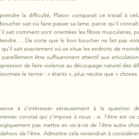
rendre la difficulté, Platon comparait ce travail à cel
boucher sait où faire passer sa lame, parce qu’il connaît l
’il sait comment sont orientées les fibres musculaires, par
s tendre…. De sorte que le bon boucher ne fait pas viole
qu’il sait exactement où se situe les endroits de moindr
pareillement être suffisamment attentif aux articulations
mpression de faire violence au découpage naturel des dif
désormais le terme : « étants », plus neutre que « choses »)
 
nce à s'intéresser sérieusement à la question de l
mier constat qui s'impose à nous : si  l’être est ce qu
 logiquement pas mettre en vis-à-vis de l’être autre chos
dehors de l’être. Admettre cela reviendrait à considérer 