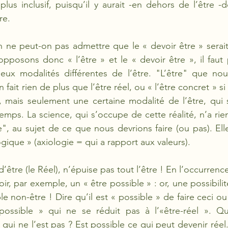
plus inclusif, puisqu’il y aurait -en dehors de l’être -d
re. 
n ne peut-on pas admettre que le « devoir être » serait 
 opposons donc
« l’être » et le « devoir être », il faut
deux modalités différentes de l’être. "L’être" que no
 fait rien de plus que l’être réel, ou « l’être concret » si
e, mais seulement une certaine modalité de l’être, qui 
emps. La science, qui s’occupe de cette réalité, n’a rie
e", au sujet de ce que nous devrions faire (ou pas). Elle
gique » (axiologie = qui a rapport aux valeurs). 
’être (le Réel), n’épuise pas tout l’être ! En l’occurren
r, par exemple, un « être possible » : or, une possibilité
e non-être ! Dire qu’il est « possible » de faire ceci ou 
ossible » qui ne se réduit pas à l’«être-réel ». Qu’
qui ne l’est pas ? Est possible ce qui peut devenir réel