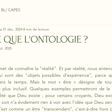
 BL/ CAPES
a
31 déc. 2024
8 min de lecture
E QUE L'ONTOLOGIE ?
ct. 2025
et de connaître la "réalité". Et par réalité, nous enten
sont des "objets possibles d’expérience", parce qu’i
ans le temps. Mais le mot « être » désigne de tout
plus inclusif. Quelques exemples permettront de le 
ité que Dieu existe ; pour certains croyants, Dieu exis
 soit n’a évidement rien à voir avec l’idée que Dieu ser
 il l’est comme un être "transcendant", c’est-à-dire hors de