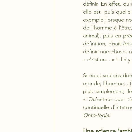
définir. En effet, qu
elle est, puis quelle
exemple, lorsque nou
de l’homme à l’être,
animal), puis en préc
définition, disait Ar
définir une chose, 
« c'
es
t un... » ! Il n
Si nous voulons donc
monde, l'homme... ) i
plus simplement, l
« Qu'est-ce que 
c'
Onto-logie
. 
Une science "arch