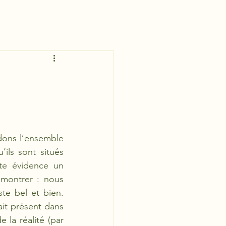
dons l’ensemble 
ls sont situés 
e évidence un 
montrer : nous 
te bel et bien. 
ait présent dans 
 la réalité (par 