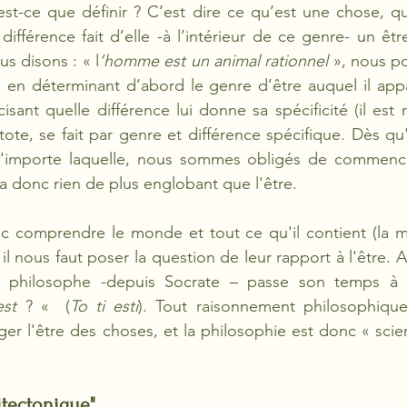
’est-ce que
définir ? C’est dire ce qu’est une chose, qu
 différence fait d’elle -à l’intérieur de ce genre- un être 
s disons : « l
’homme est un animal rationnel 
», nous po
 en déterminant d’abord le genre d’être auquel il appar
isant quelle différence lui donne sa spécificité (il est r
istote, se fait par genre et différence spécifique. Dès qu
n'importe laquelle, nous sommes obligés de commence
'y a donc rien de plus englobant que l'être. 
 comprendre le monde et tout ce qu'il contient (la mati
l nous faut poser la question de leur rapport à l'être. A
e philosophe -depuis Socrate – passe son temps à 
est 
? «  (
To ti esti
). Tout raisonnement philosophique
itectonique"