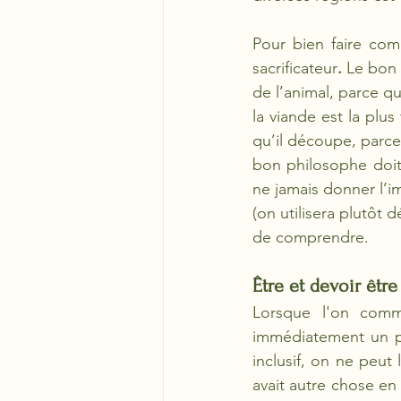
Pour bien faire comp
sacrificateur
.
 Le bon 
de l’animal, parce qu
la viande est la plu
qu’il découpe, parce 
bon philosophe doit 
ne jamais donner l’i
(on utilisera plutôt 
de comprendre.
Être et devoir être
Lorsque l'on comme
immédiatement un pre
inclusif, on ne peut
avait autre chose en 