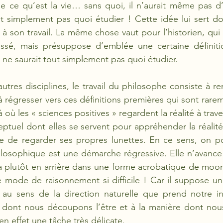
 ce qu’est la vie… sans quoi, il n’aurait même pas d’o
it simplement pas quoi étudier ! Cette idée lui sert d
 à son travail. La même chose vaut pour l’historien, qu
ssé, mais présuppose d’emblée une certaine définitio
l ne saurait tout simplement pas quoi étudier. 
autres disciplines, le travail du philosophe consiste à r
à régresser vers ces définitions premières qui sont rarem
où les « sciences positives » regardent la réalité à traver
tuel dont elles se servent pour appréhender la réalité)
re de regarder ses propres lunettes. En ce sens, on po
losophique est une démarche régressive. Elle n’avance
 va plutôt en arrière dans une forme acrobatique de moonw
 mode de raisonnement si difficile ! Car il suppose un e
, au sens de la direction naturelle que prend notre int
e dont nous découpons l’être et à la manière dont nous 
en effet une tâche très délicate. 