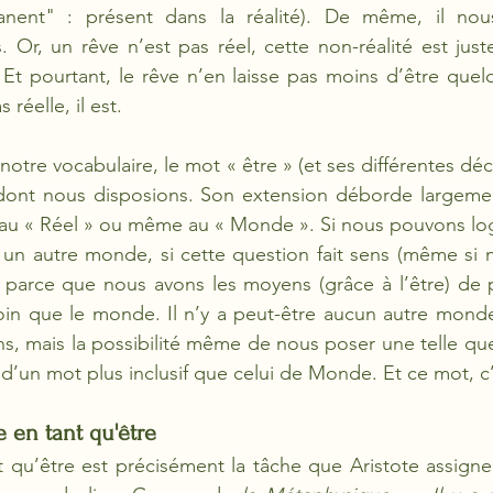
nent" : présent dans la réalité). De même, il nous 
 Or, un rêve n’est pas réel, cette non-réalité est just
Et pourtant, le rêve n’en laisse pas moins d’être quel
 réelle, il est. 
otre vocabulaire, le mot « être » (et ses différentes décli
 dont nous disposions. Son extension déborde largement
au « Réel » ou même au « Monde ». Si nous pouvons lo
e un autre monde, si cette question fait sens (même si
 parce que nous avons les moyens (grâce à l’être) de p
 loin que le monde. Il n’y a peut-être aucun autre mon
s, mais la possibilité même de nous poser une telle qu
’un mot plus inclusif que celui de Monde. Et ce mot, c’e
e en tant qu'être
nt qu’être est précisément la tâche que Aristote assigne