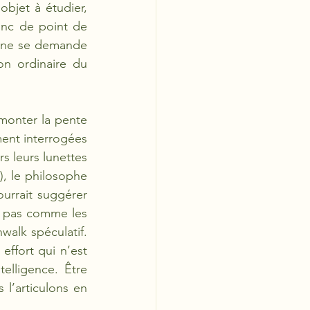
bjet à étudier, 
onc de point de 
i ne se demande 
n ordinaire du 
emonter la pente 
ent interrogées 
s leurs lunettes 
, le philosophe 
urrait suggérer 
 pas comme les 
alk spéculatif. 
ffort qui n’est 
elligence. Être 
l’articulons en 