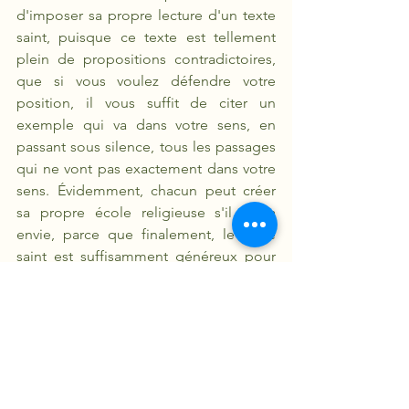
d'imposer sa propre lecture d'un texte 
saint, puisque ce texte est tellement 
plein de propositions contradictoires, 
que si vous voulez défendre votre 
position, il vous suffit de citer un 
exemple qui va dans votre sens, en 
passant sous silence, tous les passages 
qui ne vont pas exactement dans votre 
sens. Évidemment, chacun peut créer 
sa propre école religieuse s'il en a 
envie, parce que finalement, le texte 
saint est suffisamment généreux pour 
permettre toutes les interprétations. 
Mais ça, c'est justement pour Spinoza la 
preuve que le message religieux ne 
repose pas sur cette doctrine, puisqu'il 
n'y en a pas. L'évidence impose à voir 