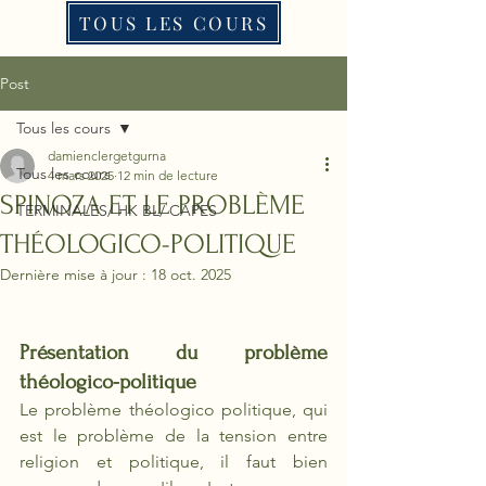
TOUS LES COURS
Post
Tous les cours
damienclergetgurna
Tous les cours
4 mars 2025
12 min de lecture
SPINOZA ET LE PROBLÈME
TERMINALES/ HK BL/ CAPES
THÉOLOGICO-POLITIQUE
Dernière mise à jour :
18 oct. 2025
Présentation du problème 
théologico-politique
Le problème théologico politique, qui 
est le problème de la tension entre 
religion et politique, il faut bien 