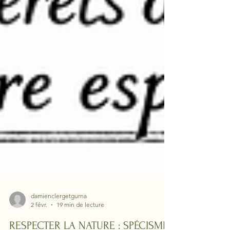
damienclergetgurna
2 févr.
19 min de lecture