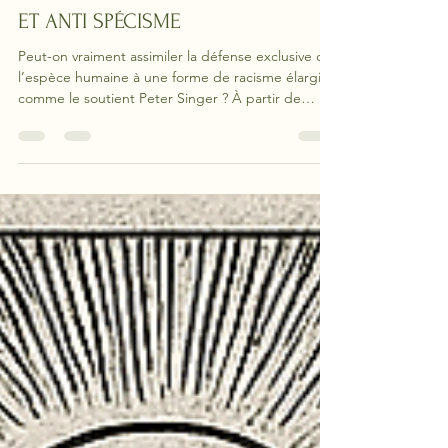
RESPECTER LA NATURE : SPÉCISME
ET ANTI SPÉCISME
Peut-on vraiment assimiler la défense exclusive de
l’espèce humaine à une forme de racisme élargi,
comme le soutient Peter Singer ? À partir de
Verne, Canguilhem et Haushofer, ce texte
interroge sans détour une analogie devenue
évidente pour beaucoup, mais philosophiquement
fragile. Respecter les animaux suppose-t-il d’abolir
toute différence entre l’homme et le vivant ? Ou
bien la responsabilité morale de l’homme tient-
elle précisément à ce qui le distingue