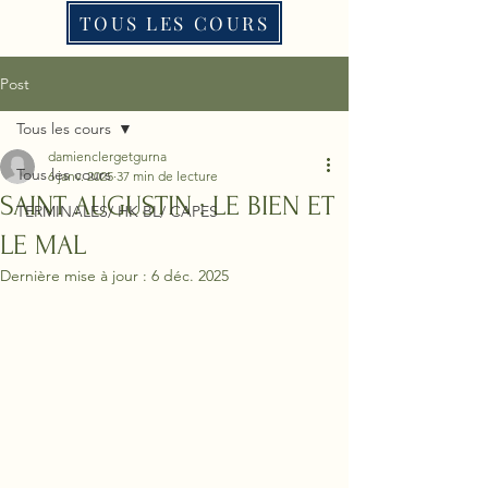
TOUS LES COURS
Post
Tous les cours
damienclergetgurna
Tous les cours
6 janv. 2025
37 min de lecture
SAINT AUGUSTIN : LE BIEN ET
TERMINALES/ HK BL/ CAPES
LE MAL
Dernière mise à jour :
6 déc. 2025