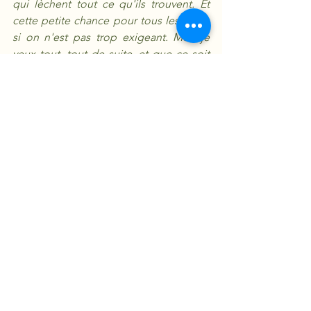
qui lèchent tout ce qu'ils trouvent. Et 
cette petite chance pour tous les jours, 
si on n'est pas trop exigeant. Moi, je 
veux tout, tout de suite, et que ce soit 
entier ou alors je refuse ! Je ne veux 
pas être modeste, moi, et me contenter 
d'un petit morceau si j'ai été bien 
sag
e. »
Vaincre la mort
Cette volonté de ne pas être modeste 
trouve sa meilleure illustration dans le 
rapport à la mort. Car être délivré du 
mal signifie également être délivré de 
la mort. Contrairement à ce que disait 
Epicure, la mort est un mal car elle est 
la privation de la vie. Et tout homme 
désire naturellement la vie éternelle : 
«
p
uisque « tous les hommes veulent 