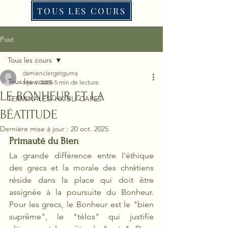
TOUS LES COURS
Post
Tous les cours
damienclergetgurna
Tous les cours
6 janv. 2025
5 min de lecture
LE BONHEUR ET LA
TERMINALES/ HK BL/ CAPES
BÉATITUDE
Dernière mise à jour :
20 oct. 2025
Primauté du Bien
La grande différence entre l'éthique 
des grecs et la morale des chrétiens 
réside dans la place qui doit être 
assignée à la poursuite du Bonheur. 
Pour les grecs, le Bonheur est le "bien 
suprême", le "télos" qui justifie 