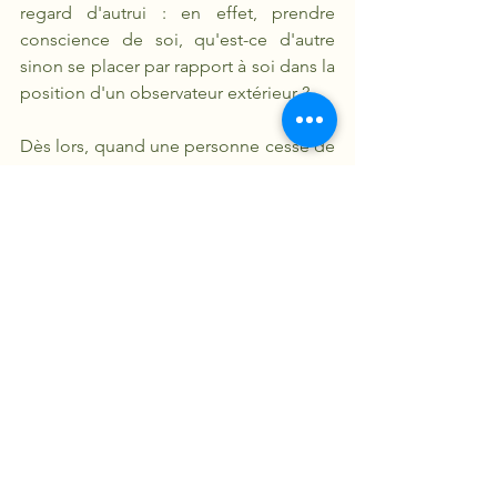
regard d'autrui : en effet, prendre 
conscience de soi, qu'est-ce d'autre 
sinon se placer par rapport à soi dans la 
position d'un observateur extérieur ? 
Dès lors, quand une personne cesse de 
nous aimer, c'est à nos propres yeux 
que nous devenons moins aimables. Il 
est donc inévitable que cette obsession 
pour autrui tourne au conflit et que 
nous cherchions à nous rendre maître 
du regard d'autrui par tous les moyens. 
Dans les relations que nous avons avec 
autrui, l'orgueil (ou ce que, depuis 
Rousseau, on appelle « amour propre ») 
règne en maître. Il représente à la fois 
un aveu de dépendance (car 
l'orgueilleux est obsédé par ce que les 
gens pensent de lui) et un acte de 