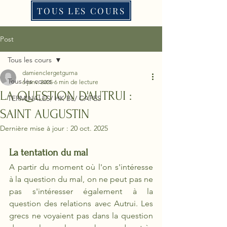
TOUS LES COURS
Post
Tous les cours
damienclergetgurna
Tous les cours
6 janv. 2025
6 min de lecture
LA QUESTION D'AUTRUI :
TERMINALES/ HK BL/ CAPES
SAINT AUGUSTIN
Dernière mise à jour :
20 oct. 2025
La tentation du mal
A partir du moment où l'on s'intéresse 
à la question du mal, on ne peut pas ne 
pas s'intéresser également à la 
question des relations avec Autrui. Les 
grecs ne voyaient pas dans la question 