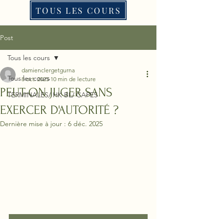
TOUS LES COURS
Post
Tous les cours
damienclergetgurna
Tous les cours
8 oct. 2025
10 min de lecture
PEUT-ON JUGER SANS
TERMINALES/ HK BL/ CAPES
EXERCER D'AUTORITÉ ?
Dernière mise à jour :
6 déc. 2025