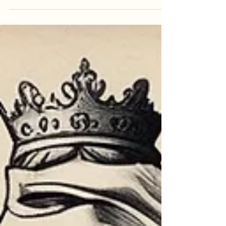
t-on pas de transformer l’idéal de justice en
machine à détruire, la liberté en variable
d’ajustement, et l’égalité en horizon introuvable ?
De l’art au politique, du féminisme à la
démocratie, ce texte interroge sans détour une
évidence morale devenue intouchable. Non pour
renoncer à la justice, mais pour la penser jusqu’au
bout.