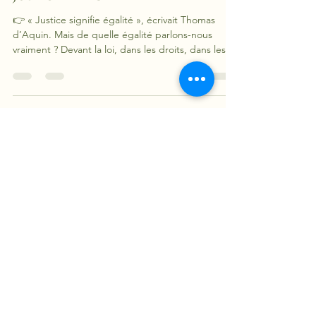
damienclergetgurna
25 sept. 2025
22 min de lecture
JUSTICE ET ÉGALITÉ
👉 « Justice signifie égalité », écrivait Thomas
d’Aquin. Mais de quelle égalité parlons-nous
vraiment ? Devant la loi, dans les droits, dans les
chances, dans la dignité ? Derrière ce mot qui
semble aller de soi, se cache une équivoque qui
nourrit toutes nos querelles politiques.