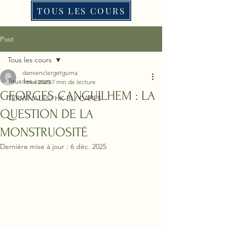
TOUS LES COURS
Post
Tous les cours
damienclergetgurna
Tous les cours
9 mai 2025
7 min de lecture
GEORGES CANGUILHEM : LA
TERMINALES/ HK BL/ CAPES
QUESTION DE LA
MONSTRUOSITÉ
Dernière mise à jour :
6 déc. 2025