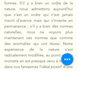
formes. S'il y a bien un ordre de la 
nature, nous admettons aujourd'hui 
que c'est un ordre qui n'est jamais 
inscrit d'avance mais qui s'invente en 
permanence ; s'il y a bien des normes 
naturelles, nous ne voyons plus 
maintenant ces normes que comme 
des anomalies qui ont réussi. Notre 
expérience de la nature s'est 
radicalement modifiée, au point que le 
monstre en est presque venu à incarner 
dans nos fantasmes l'idéal positif d'une 
nature qui s'amuserait sans cesse à 
expérimenter de nouvelles formes, à 
créer des espèces inédites, des 
mutants dotés de pouvoirs étonnants, 
ou des espèces incroyables venues du 
fond de la galaxie. Dans notre 
imaginaire, la monstruosité est moins 