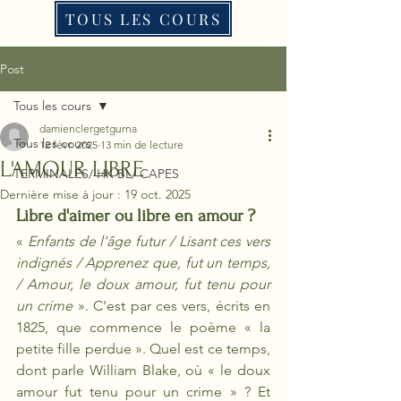
TOUS LES COURS
Post
Tous les cours
damienclergetgurna
Tous les cours
12 févr. 2025
13 min de lecture
L'AMOUR LIBRE
TERMINALES/ HK BL/ CAPES
Dernière mise à jour :
19 oct. 2025
Libre d'aimer ou libre en amour ?
« 
Enfants de l'âge futur / Lisant ces vers 
indignés / Apprenez que, fut un temps, 
/ Amour, le doux amour, fut tenu pour 
un crime 
». C'est par ces vers, écrits en 
1825, que commence le poème « la 
petite fille perdue ». Quel est ce temps, 
dont parle William Blake, où « le doux 
amour fut tenu pour un crime » ? Et 