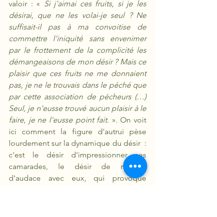
valoir : « 
Si j'aimai ces fruits, si je les 
désirai, que ne les volai-je seul ? Ne 
suffisait-il pas à ma convoitise de 
commettre l'iniquité sans envenimer 
par le frottement de la complicité les 
démangeaisons de mon désir ? Mais ce 
plaisir que ces fruits ne me donnaient 
pas, je ne le trouvais dans le péché que 
par cette association de pécheurs (…) 
Seul, je n'eusse trouvé aucun plaisir à le 
faire, je ne l'eusse point fait
. ». On voit 
ici comment la figure d'autrui pèse 
lourdement sur la dynamique du désir  : 
c'est le désir d'impressionner ses 
camarades, le désir de rivaliser 
d'audace avec eux, qui provoque 
l'action. Adam seul aurait-il mangé du 
fruit défendu, s'il n'avait été excité à le 
faire pour complaire à celle qui 