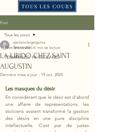
TOUS LES COURS
Post
Tous les cours
damienclergetgurna
Tous les cours
12 févr. 2025
41 min de lecture
LA LIBIDO CHEZ SAINT
TERMINALES/ HK BL/ CAPES
AUGUSTIN
Dernière mise à jour :
19 oct. 2025
Les masques du désir
En considérant que le désir est d'abord 
une affaire de représentations, les 
stoïciens avaient transformé la gestion 
des désirs en une pure discipline 
intellectuelle. C'est par de justes 