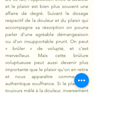
et le plaisir est bien plus souvent une 
affaire de degré. Suivant le dosage 
respectif de la douleur et du plaisir qui 
accompagne sa résorption on pourra 
parler d'une agréable démangeaison 
ou d'un insupportable prurit. On peut 
« brûler » de volupté, et c'est 
merveilleux. Mais cette brûlure 
voluptueuse peut aussi devenir plus 
importante que le plaisir qu'on en retire 
et nous apparaître comme une 
authentique souffrance. Si le plaisir est 
toujours mêlé à la douleur, inversement 
la douleur peut toujours être une 
occasion de plaisir. De là procède notre 
attitude ambiguë face à des passions 
qu'on pourrait juger tellement négative 
que nul ne saurait sincèrement vouloir 