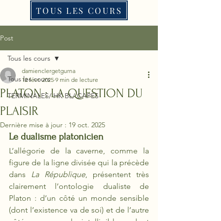
TOUS LES COURS
Post
Tous les cours
damienclergetgurna
Tous les cours
12 févr. 2025
9 min de lecture
PLATON : LA QUESTION DU
TERMINALES/ HK BL/ CAPES
PLAISIR
Dernière mise à jour :
19 oct. 2025
Le dualisme platonicien
L’allégorie de la caverne, comme la 
figure de la ligne divisée qui la précède 
dans
 La République
, présentent très 
clairement l’ontologie dualiste de 
Platon : d’un côté un monde sensible 
(dont l’existence va de soi) et de l’autre 