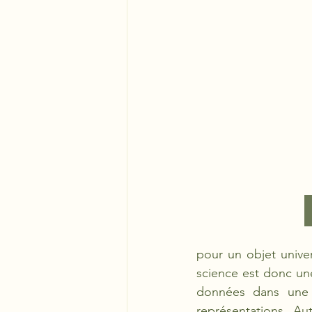
pour un objet univers
science est donc une
données dans une r
représentations. Au