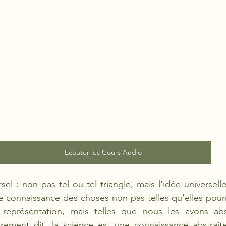
Ecouter les Cours Audio
el : non pas tel ou tel triangle, mais l'idée universelle
 connaissance des choses non pas telles qu'elles pourr
eprésentation, mais telles que nous les avons abst
trement dit, la science est une connaissance abstraite