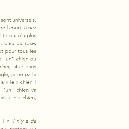
sont universels, 
oil court, à nez 
ité qui n'a plus 
, bleu ou rose, 
ut pour tous les 
ne "un" chien ou 
her, situé dans 
le, je ne parle 
s « le » chien ! 
 "un" chien va 
is « le » chien, 
 ! « I
l n'y a de 
qui portent sur 