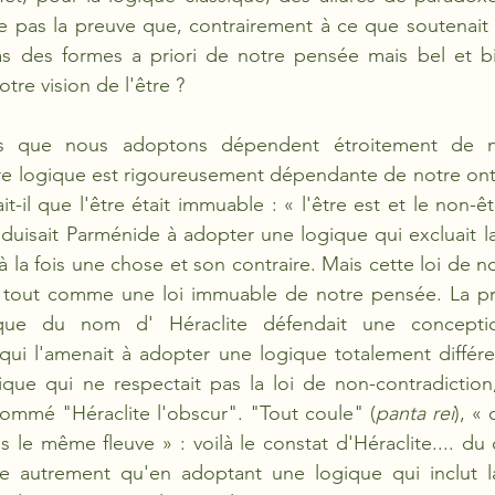
e pas la preuve que, contrairement à ce que soutenait 
s des formes a priori de notre pensée mais bel et bie
otre vision de l'être ?
es que nous adoptons dépendent étroitement de n
tre logique est rigoureusement dépendante de notre onto
-il que l'être était immuable : « l'être est et le non-êtr
nduisait Parménide à adopter une logique qui excluait la 
 la fois une chose et son contraire. Mais cette loi de n
tout comme une loi immuable de notre pensée. La pre
ique du nom d' Héraclite défendait une conceptio
, qui l'amenait à adopter une logique totalement différe
que qui ne respectait pas la loi de non-contradiction,
nommé "Héraclite l'obscur". "Tout coule" (
panta rei
), «
s le même fleuve » : voilà le constat d'Héraclite.... d
tre autrement qu'en adoptant une logique qui inclut la