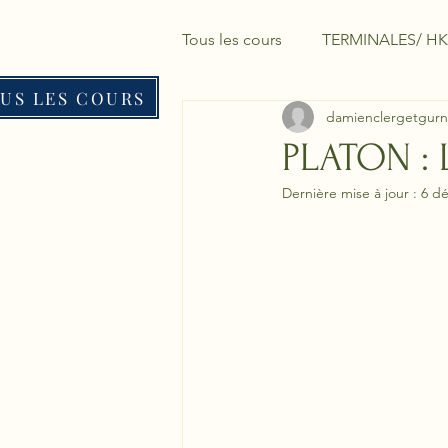
Tous les cours
TERMINALES/ HK
US LES COURS
damienclergetgurn
PLATON :
Dernière mise à jour :
6 dé