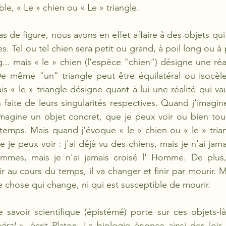
ble, « Le » chien ou « Le » triangle. 
de figure, nous avons en effet affaire à des objets qui 
s. Tel ou tel chien sera petit ou grand, à poil long ou à p
.. mais « le » chien (l'espèce "chien") désigne une réal
De même "un" triangle peut être équilatéral ou isocèle
is « le » triangle désigne quant à lui une réalité qui va
n faite de leurs singularités respectives. Quand j'imagi
imagine un objet concret, que je peux voir ou bien touc
temps. Mais quand j'évoque « le » chien ou « le » triang
je peux voir : j'ai déjà vu des chiens, mais je n'ai jamai
mmes, mais je n'ai jamais croisé l' Homme. De plus,
ir au cours du temps, il va changer et finir par mourir. Ma
e chose qui change, ni qui est susceptible de mourir.
le savoir scientifique (épistémé) porte sur ces objets-là
éral 
», écrit Platon. La biologie énonce ainsi des lois 