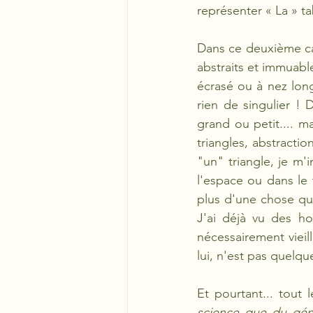
représenter « La » ta
Dans ce deuxième cas 
abstraits et immuable
écrasé ou à nez long.
rien de singulier ! 
grand ou petit.... ma
triangles, abstractio
"un" triangle, je m'
l'espace ou dans le 
plus d'une chose que 
J'ai déjà vu des ho
nécessairement vieill
lui, n'est pas quelqu
Et pourtant... tout 
science que du gén