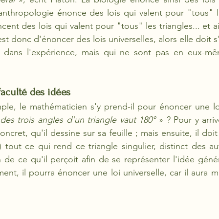
l'anthropologie énonce des lois qui valent pour "tous" 
t des lois qui valent pour "tous" les triangles... et ain
est donc d'énoncer des lois universelles, alors elle doit s
e dans l'expérience, mais qui ne sont pas en eux-mê
aculté des idées
e, le mathématicien s'y prend-il pour énoncer une loi 
es trois angles d'un triangle vaut 180°
 » ? Pour y arrive
concret, qu'il dessine sur sa feuille ; mais ensuite, il doi
) tout ce qui rend ce triangle singulier, distinct des autr
n de ce qu'il perçoit afin de se représenter l'idée génér
nt, il pourra énoncer une loi universelle, car il aura m