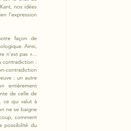
Kant, nos idées 
n l'expression 
otre façon de 
logique. Ainsi, 
e n'est pas »... 
contradiction : 
on-contradiction 
uve : un autre 
n entièrement 
nte de celle de 
 ce qui valut à 
 on ne se baigne 
u coup, comment 
 possibilité du 