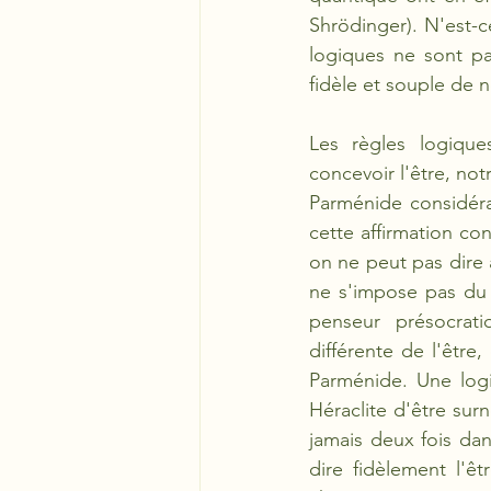
Shrödinger). N'est-c
logiques ne sont pa
fidèle et souple de n
Les règles logiqu
concevoir l'être, no
Parménide considérait
cette affirmation co
on ne peut pas dire à
ne s'impose pas du 
penseur présocrat
différente de l'être
Parménide. Une logi
Héraclite d'être sur
jamais deux fois dan
dire fidèlement l'ê