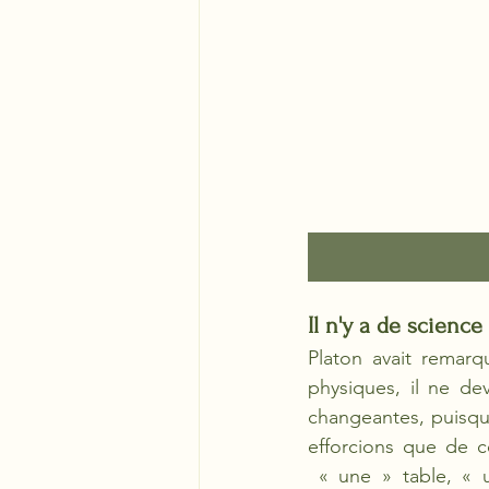
Il n'y a de scienc
Platon avait remarq
physiques, il ne dev
changeantes, puisque
efforcions que de c
 « une » table, « u