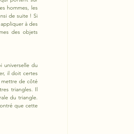
les hommes, les 
si de suite ! Si 
'appliquer à des 
mes des objets 
universelle du 
r, il doit certes 
t mettre de côté 
es triangles. Il 
ale du triangle. 
ontré que cette 