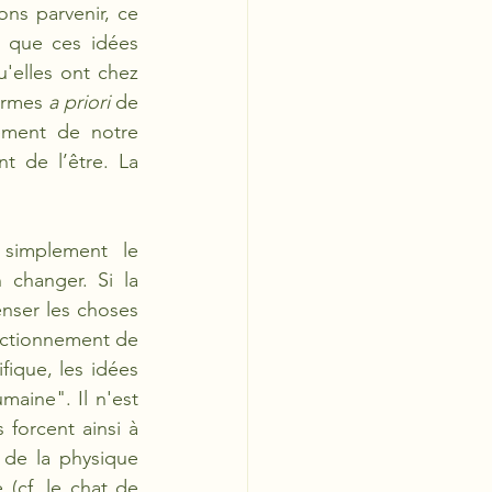
ons parvenir, ce 
r que ces idées 
qu'elles ont chez 
ormes 
a priori
 de 
ement de notre 
 de l’être. La 
 simplement le 
changer. Si la 
nser les choses 
nctionnement de 
ique, les idées 
aine". Il n'est 
orcent ainsi à 
 de la physique 
(cf. le chat de 