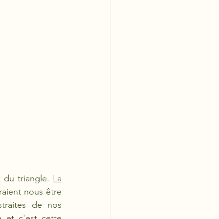
 du triangle.
La
aient nous être 
raites de nos 
 et c'est cette 