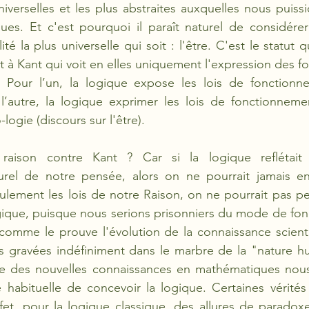
iverselles et les plus abstraites auxquelles nous puissi
ques. Et c'est pourquoi il paraît naturel de considére
lité la plus universelle qui soit : l'être. C'est le statut 
t à Kant qui voit en elles uniquement l'expression des f
 Pour l’un, la logique expose les lois de fonctionn
’autre, la logique exprimer les lois de fonctionnement
logie (discours sur l'être). 
s raison contre Kant ? Car si la logique reflétait
rel de notre pensée, alors on ne pourrait jamais en 
ulement les lois de notre Raison, on ne pourrait pas pe
ogique, puisque nous serions prisonniers du mode de fo
omme le prouve l'évolution de la connaissance scientif
 gravées indéfiniment dans le marbre de la "nature hum
ue des nouvelles connaissances en mathématiques nous f
 habituelle de concevoir la logique. Certaines vérités
et, pour la logique classique, des allures de paradoxe 