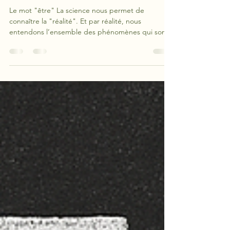
damienclergetgurna
31 déc. 2024
8 min de lecture
QU'EST-CE QUE L'ONTOLOGIE ?
Le mot "être" La science nous permet de
connaître la "réalité". Et par réalité, nous
entendons l’ensemble des phénomènes qui sont
des "objets possibles d’expérience", parce qu’ils
sont situés dans l’espace et dans le temps. Mais le
mot « être » désigne de toute évidence un
ensemble beaucoup plus inclusif. Quelques
exemples permettront de le montrer : nous
évoquons la possibilité que Dieu existe ; pour
certains croyants, Dieu existe bel et bien. Mais le
fait que Dieu soit n’a