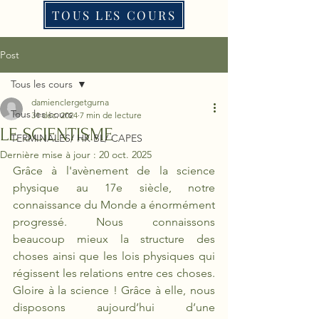
TOUS LES COURS
Post
Tous les cours
damienclergetgurna
Tous les cours
31 déc. 2024
7 min de lecture
LE SCIENTISME
TERMINALES/ HK BL/ CAPES
Dernière mise à jour :
20 oct. 2025
Grâce à l'avènement de la science 
physique au 17e siècle, notre 
connaissance du Monde a énormément 
progressé. Nous connaissons 
beaucoup mieux la structure des 
choses ainsi que les lois physiques qui 
régissent les relations entre ces choses. 
Gloire à la science ! Grâce à elle, nous 
disposons aujourd’hui d’une 