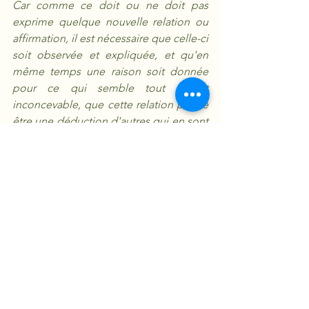
Car comme ce doit ou ne doit pas 
exprime quelque nouvelle relation ou 
affirmation, il est nécessaire que celle-ci 
soit observée et expliquée, et qu'en 
même temps une raison soit donnée 
pour ce qui semble tout à fait 
inconcevable, que cette relation puisse 
être une déduction d'autres qui en sont 
entièrement différentes. Mais comme 
les auteurs n'utilisent pas fréquemment 
cette précaution, je me permets de la 
recommander au lecteur, et je suis 
persuadé que cette petite attention fera 
succomber tous les systèmes vulgaires 
de moralité et nous fera voir que la 
distinction entre le vice et la vertu n'est 
pas fondée simplement sur la relation 
entre objets ni n'est perçue par la 
raison
". 