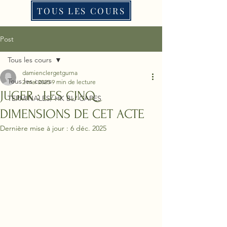
TOUS LES COURS
Post
Tous les cours
damienclergetgurna
Tous les cours
2 mai 2025
9 min de lecture
JUGER : LES CINQ
TERMINALES/ HK BL/ CAPES
DIMENSIONS DE CET ACTE
Dernière mise à jour :
6 déc. 2025