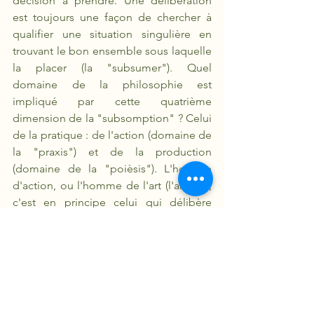
décision à prendre. Une délibération 
est toujours une façon de chercher à 
qualifier une situation singulière en 
trouvant le bon ensemble sous laquelle 
la placer (la "subsumer"). Quel 
domaine de la philosophie est 
impliqué par cette quatrième 
dimension de la "subsomption" ? Celui 
de la pratique : de l'action (domaine de 
la "praxis") et de la production 
(domaine de la "poièsis"). L'homme 
d'action, ou l'homme de l'art (l'artisan), 
c'est en principe celui qui délibère 
bien, qui est capable de reconnaître 
rapidement "de quoi il s'agit", c'est-à-
dire qui est capable de placer un cas 
particulier sous la catégorie d'une loi 
générale.