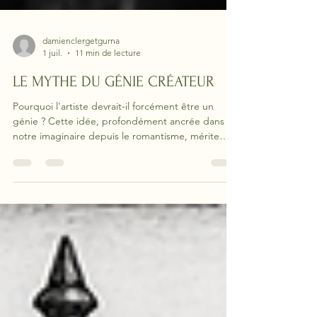
damienclergetgurna
1 juil.
11 min de lecture
LE MYTHE DU GÉNIE CRÉATEUR
Pourquoi l'artiste devrait-il forcément être un
génie ? Cette idée, profondément ancrée dans
notre imaginaire depuis le romantisme, mérite
d'être interrogée. À l'heure où l'intelligence
artificielle bouleverse les pratiques créatives, il
devient urgent de distinguer le mythe du génie
créateur de la réalité du travail artistique. C'est à
cette démystification que je vous invite.