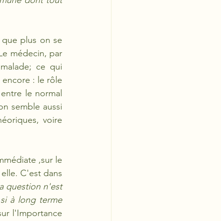
mmune dont tout 
t que plus on se 
 Le médecin, par 
alade; ce qui 
encore : le rôle 
entre le normal 
 on semble aussi 
éoriques, voire 
mmédiate ,sur le 
elle. C'est dans 
 question n'est 
si à long terme 
ur l'Importance 