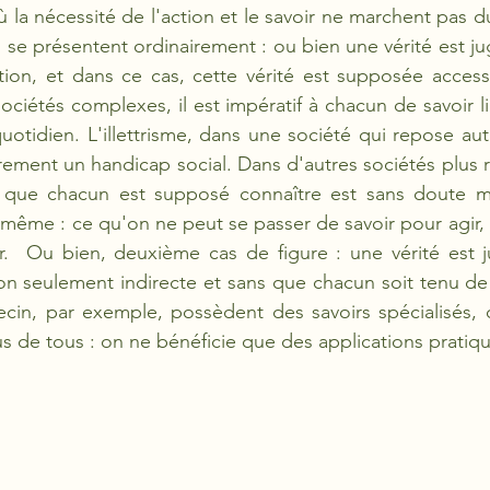
où la nécessité de l'action et le savoir ne marchent pas 
ns se présentent ordinairement : ou bien une vérité est j
tion, et dans ce cas, cette vérité est supposée accessi
ciétés complexes, il est impératif à chacun de savoir li
quotidien. L'illettrisme, dans une société qui repose aut
airement un handicap social. Dans d'autres sociétés plus r
ue chacun est supposé connaître est sans doute moi
ême : ce qu'on ne peut se passer de savoir pour agir, il
r.  Ou bien, deuxième cas de figure : une vérité est j
çon seulement indirecte et sans que chacun soit tenu de 
ecin, par exemple, possèdent des savoirs spécialisés, 
 de tous : on ne bénéficie que des applications pratiqu