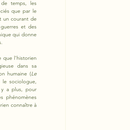
 de temps, les 
iés que par le 
t un courant de 
guerres et des 
nique qui donne 
. 
 que l'historien 
ieuse dans sa 
ion humaine (
Le 
le sociologue, 
 y a plus, pour 
es phénomènes 
ien connaître à 