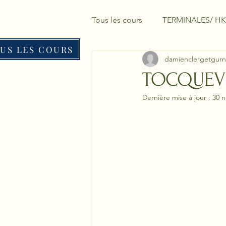
Tous les cours
TERMINALES/ HK
US LES COURS
damienclergetgurn
TOCQUEVI
Dernière mise à jour :
30 n