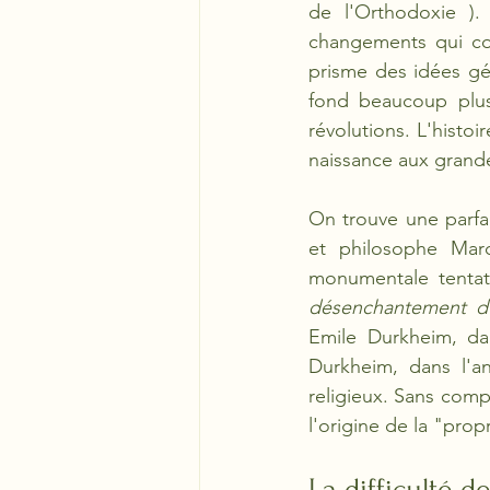
de l'Orthodoxie ).
changements qui co
prisme des idées gén
fond beaucoup plus
révolutions. L'hist
naissance aux grandes
On trouve une parfait
et philosophe Marc
monumentale tentati
désenchantement 
Emile Durkheim, da
Durkheim, dans l'a
religieux. Sans comp
l'origine de la "propr
La difficulté 