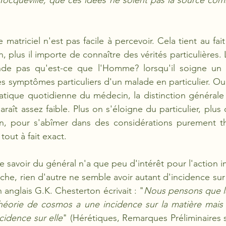
me Tocqueville, que ces idées ne soient pas la source co
le matriciel n'est pas facile à percevoir. Cela tient au fai
, plus il importe de connaître des vérités particulières.
e pas qu'est-ce que l'Homme? lorsqu'il soigne un m
les symptômes particuliers d'un malade en particulier. Ou 
atique quotidienne du médecin, la distinction générale 
raît assez faible. Plus on s'éloigne du particulier, plus
ion, pour s'abîmer dans des considérations purement th
tout à fait exact. 
, le savoir du général n'a que peu d'intérêt pour l'action i
he, rien d'autre ne semble avoir autant d'incidence sur 
n anglais G.K. Chesterton écrivait : "
Nous pensons que la
théorie de cosmos a une incidence sur la matière mais 
cidence sur elle
" (Hérétiques, Remarques Préliminaires s