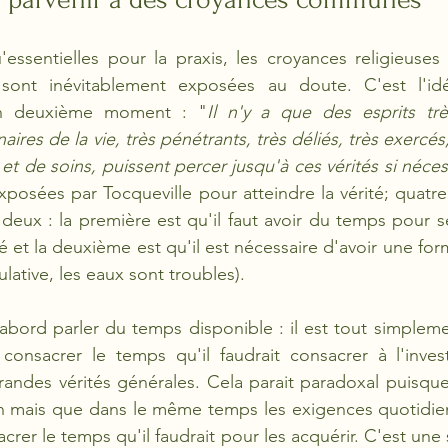
ssentielles pour la praxis, les croyances religieuses so
s sont inévitablement exposées au doute. C'est l'i
un deuxième moment : "
Il n'y a que des esprits trè
ires de la vie, très pénétrants, très déliés, très exercés, 
 de soins, puissent percer jusqu'à ces vérités si néces
exposées par Tocqueville pour atteindre la vérité; quatre
deux : la première est qu'il faut avoir du temps pour se
é et la deuxième est qu'il est nécessaire d'avoir une for
lative, les eaux sont troubles). 
bord parler du temps disponible : il est tout simpleme
onsacrer le temps qu'il faudrait consacrer à l'investi
andes vérités générales. Cela parait paradoxal puisque
on mais que dans le même temps les exigences quotidien
er le temps qu'il faudrait pour les acquérir. C'est une 