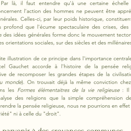
 Par là, il faut entendre qu'à une certaine échelle
ncernent l'action des hommes ne peuvent être appréc
érales. Celles-ci, par leur poids historique, constituen
 profond que l'écume spectaculaire des crises, des 
oire des idées générales forme donc le mouvement tecto
 orientations sociales, sur des siècles et des millénaires
e illustration de ce principe dans l'importance centrale
el Gauchet accorde à l'histoire de la pensée relig
ve de recomposer les grandes étapes de la civilisat
du monde
). On trouvait déjà la même conviction chez 
ns les 
Formes élémentaitres de la vie religieuse
 : Il
nalyse des religions que la simple compréhension d
rendre la pensée religieuse, nous ne pourrions en effet r
iété" ni à celle du "droit". 
de parvenir à des croyances communes 