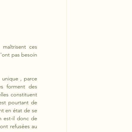
aîtrisent ces 
'ont pas besoin 
 unique , parce 
es forment des 
es constituent 
est pourtant de 
t en état de se 
est-il donc de 
ont refusées au 