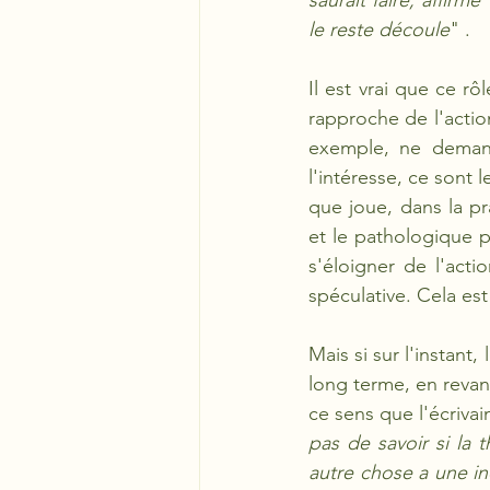
saurait faire, affir
le reste découle
" .
Il est vrai que ce rô
rapproche de l'action
exemple, ne demand
l'intéresse, ce sont 
que joue, dans la pr
et le pathologique pa
s'éloigner de l'act
spéculative. Cela est 
Mais si sur l'instant
long terme, en revanc
ce sens que l'écrivai
pas de savoir si la 
autre chose a une in