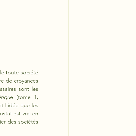
e toute société 
e de croyances 
saires sont les 
riqu
e (tome 1, 
 l'idée que les 
stat est vrai en 
ier des sociétés 