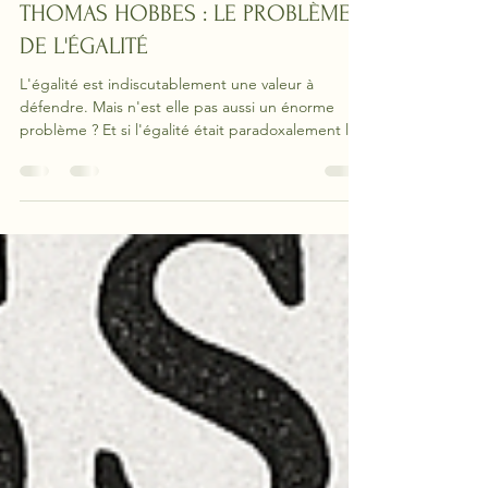
damienclergetgurna
8 déc. 2025
13 min de lecture
THOMAS HOBBES : LE PROBLÈME
DE L'ÉGALITÉ
L'égalité est indiscutablement une valeur à
défendre. Mais n'est elle pas aussi un énorme
problème ? Et si l'égalité était paradoxalement la
source de tous nos conflits ? Entrez dans
l'immense pensée de Hobbes