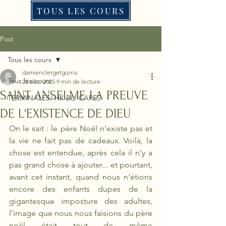
TOUS LES COURS
Post
Tous les cours
damienclergetgurna
Tous les cours
25 déc. 2025
9 min de lecture
SAINT ANSELME LA PREUVE
TERMINALES/ HK BL/ CAPES
DE L'EXISTENCE DE DIEU
On le sait : le père Noël n'existe pas et 
la vie ne fait pas de cadeaux. Voilà, la 
chose est entendue, après cela il n'y a 
pas grand chose à ajouter... et pourtant, 
avant cet instant, quand nous n'étions 
encore des enfants dupes de la 
gigantesque imposture des adultes, 
l'image que nous nous faisions du père 
noël était tout de même 