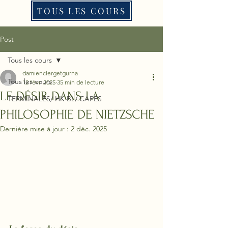
TOUS LES COURS
Post
Tous les cours
damienclergetgurna
Tous les cours
12 févr. 2025
35 min de lecture
LE DÉSIR DANS LA
TERMINALES/ HK BL/ CAPES
PHILOSOPHIE DE NIETZSCHE
Dernière mise à jour :
2 déc. 2025