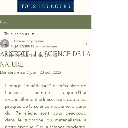
TOUS LES COURS
Post
Tous les cours
damienclergetgurna
Tous les cours
3 janv. 2025
12 min de lecture
ARISTOTE : LA SCIENCE DE LA
TERMINALES/ HK BL/ CAPES
NATURE
Dernière mise à jour :
20 oct. 2025
L'image "matérialiste" et mécaniste de 
l'univers semble aujourd'hui 
universellement admise. Sans doute les 
progrès de la science moderne, à partir 
du 17e siècle, sont pour beaucoup 
dans le triomphe du matérialisme à 
notre époque. Car la science moderne, 