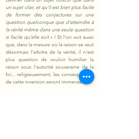
un sujet clair, et qu'il est bien plus facile 
de former des conjectures sur une 
question quelconque que d'atteindre à 
la vérité même dans une seule question 
si facile qu'elle soit 
» ! Et l'on voit aussi 
que, dans la mesure où la raison se veut 
désormais l'arbitre de la vérité, il n'est 
plus question de vouloir humilier la 
raison sous l'autorité souveraine de la 
foi... religieusement, les conséquences 
de cette inversion seront immenses ! 
Mieux encore : jusqu'à Descartes, on 
considérait que la connaissance devait 
s'adapter à l'objet de la connaissance. 
Par conséquent, il n'y avait pas une 
seule manière valable de connaître, 
mais plusieurs façons légitimes de 