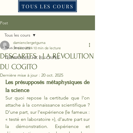
TOUS LES COURS
Post
Tous les cours
damienclergetgurna
Tous les cours
31 déc. 2024
10 min de lecture
DESCARTES : LA RÉVOLUTION
TERMINALES/ HK BL/ CAPES
DU COGITO
Dernière mise à jour :
20 oct. 2025
Les présupposés métaphysiques de 
la science
Sur quoi repose la certitude que l’on 
attache à la connaissance scientifique ? 
D’une part, sur l’expérience (le fameux : 
« testé en laboratoire »), d’autre part sur 
la démonstration. Expérience et 